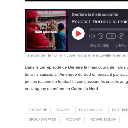
Derrière la main courante
Podcast: Derrière la mai
Play
1x
Mute/Unmute
Rewind
Fas
Episode
Episode
10
For
SUBSCRIBE
SHARE
Seconds
30
sec
Télécharger le fichier
|
Jouer dans une nouvelle fenêtre
SHARE
Dans le 1er épisode de Derrière la main courante, nous 
RSS FEED
terrains suisses à l’Amérique du Sud en passant par sa
LINK
petites nations du football et ces passionnés croisés au 
EMBED
en Uruguay ou même en Corée du Nord.
ARGENTINE
ÉCOSSE
FOOT ANGLAIS
FOOT ES
GROUNDHOPPER
PODCAST
ROMAIN MOLINA