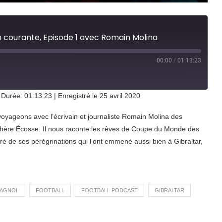
n courante, Episode 1 avec Romain Molina
00:00
/
01:13:23
t
ward
onds
|
Durée: 01:13:23
|
Enregistré le 25 avril 2020
voyageons avec l’écrivain et journaliste Romain Molina des
 chère Écosse. Il nous raconte les rêves de Coupe du Monde des
gré de ses pérégrinations qui l’ont emmené aussi bien à Gibraltar,
PAGNOL
FOOTBALL
FOOTBALL PODCAST
GIBRALTAR