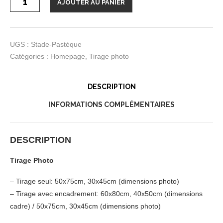
AJOUTER AU PANIER
de
Tirage
photo
“Stade
Pastèque”
UGS :
Stade-Pastèque
Catégories :
Homepage
,
Tirage photo
DESCRIPTION
INFORMATIONS COMPLÉMENTAIRES
DESCRIPTION
Tirage Photo
– Tirage seul: 50x75cm, 30x45cm (dimensions photo)
– Tirage avec encadrement: 60x80cm, 40x50cm (dimensions
cadre) / 50x75cm, 30x45cm (dimensions photo)