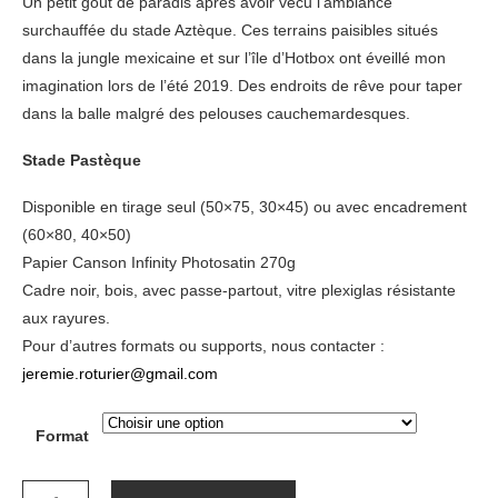
Un petit goût de paradis après avoir vécu l’ambiance
surchauffée du stade Aztèque. Ces terrains paisibles situés
dans la jungle mexicaine et sur l’île d’Hotbox ont éveillé mon
imagination lors de l’été 2019. Des endroits de rêve pour taper
dans la balle malgré des pelouses cauchemardesques.
Stade Pastèque
Disponible en tirage seul (50×75, 30×45) ou avec encadrement
(60×80, 40×50)
Papier Canson Infinity Photosatin 270g
Cadre noir, bois, avec passe-partout, vitre plexiglas résistante
aux rayures.
Pour d’autres formats ou supports, nous contacter :
jeremie.roturier@gmail.com
Format
quantité