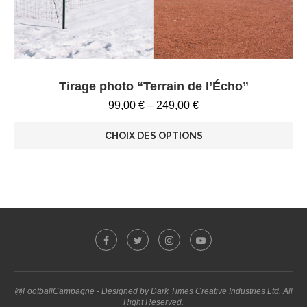
Tirage photo “Terrain de l’Écho”
99,00
€
–
249,00
€
CHOIX DES OPTIONS
@FootballCampagne - Designed by Dark Times Creative Industries Ltd. All
Right Reserved.