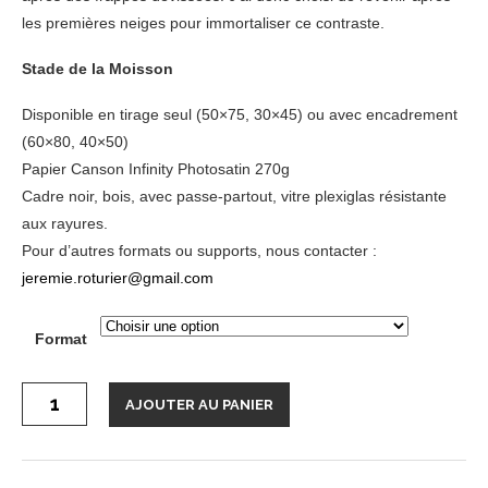
les premières neiges pour immortaliser ce contraste.
Stade de la Moisson
Disponible en tirage seul (50×75, 30×45) ou avec encadrement
(60×80, 40×50)
Papier Canson Infinity Photosatin 270g
Cadre noir, bois, avec passe-partout, vitre plexiglas résistante
aux rayures.
Pour d’autres formats ou supports, nous contacter :
jeremie.roturier@gmail.com
Format
quantité
AJOUTER AU PANIER
de
Tirage
photo
“Stade
de