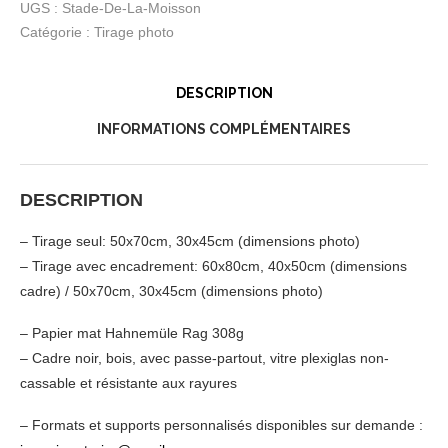
la
UGS :
Stade-De-La-Moisson
Moisson”
Catégorie :
Tirage photo
DESCRIPTION
INFORMATIONS COMPLÉMENTAIRES
DESCRIPTION
– Tirage seul: 50x70cm, 30x45cm (dimensions photo)
– Tirage avec encadrement: 60x80cm, 40x50cm (dimensions
cadre) / 50x70cm, 30x45cm (dimensions photo)
– Papier mat Hahnemüle Rag 308g
– Cadre noir, bois, avec passe-partout, vitre plexiglas non-
cassable et résistante aux rayures
– Formats et supports personnalisés disponibles sur demande :