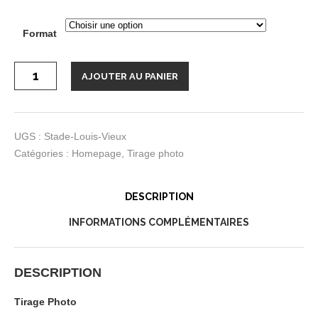
Format
quantité
AJOUTER AU PANIER
de
Tirage
photo
“Stade
Louis
Vieux”
UGS :
Stade-Louis-Vieux
Catégories :
Homepage
,
Tirage photo
DESCRIPTION
INFORMATIONS COMPLÉMENTAIRES
DESCRIPTION
Tirage Photo