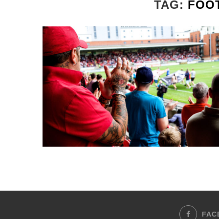
TAG:
FOO
FAC