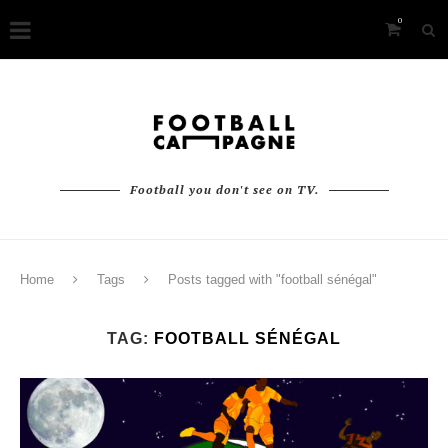
0
Football you don't see on TV.
Home
Tags
Posts tagged with "football sénégal"
TAG:
FOOTBALL SÉNÉGAL