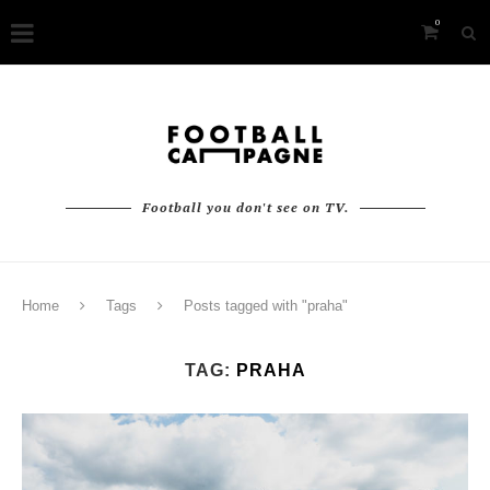
0
Football you don't see on TV.
Home
Tags
Posts tagged with "praha"
TAG:
PRAHA