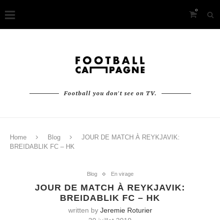
0
Football you don't see on TV.
Home
Blog
JOUR DE MATCH À REYKJAVIK:
BREIDABLIK FC – HK
Blog
En virage
JOUR DE MATCH À REYKJAVIK:
BREIDABLIK FC – HK
written by
Jeremie Roturier