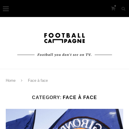
0
Football you don't see on TV.
Home
Face à face
CATEGORY:
FACE À FACE