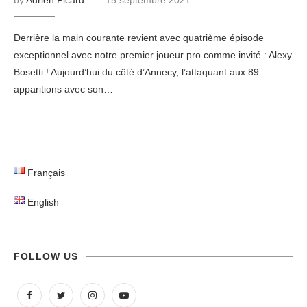
by
Adrien Picard
15 septembre 2021
Derrière la main courante revient avec quatrième épisode
exceptionnel avec notre premier joueur pro comme invité : Alexy
Bosetti ! Aujourd’hui du côté d’Annecy, l’attaquant aux 89
apparitions avec son…
Français
English
FOLLOW US