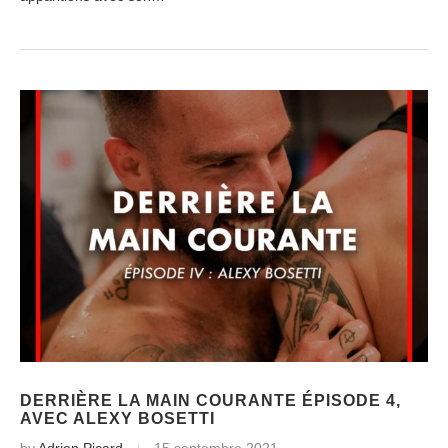
DERRIÈRE LA MAIN COURANTE ÉPISODE 4,
AVEC ALEXY BOSETTI