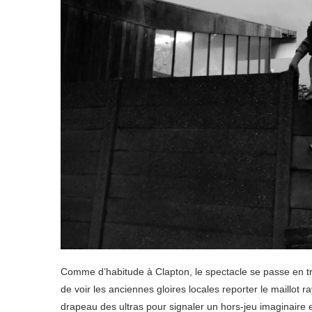
Comme d’habitude à Clapton, le spectacle se passe en t
de voir les anciennes gloires locales reporter le maillot
drapeau des ultras pour signaler un hors-jeu imaginaire e