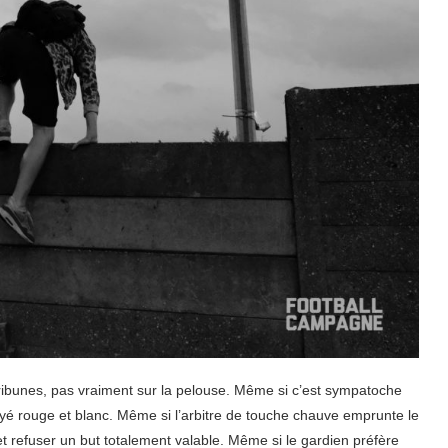
ribunes, pas vraiment sur la pelouse. Même si c’est sympatoche
 rayé rouge et blanc. Même si l’arbitre de touche chauve emprunte le
t refuser un but totalement valable. Même si le gardien préfère